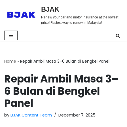
BJAK
Skip
Renew your car and motor insurance at the lowest
to
price! Fastest way to renew in Malaysia!
content
Home
»
Repair Ambil Masa 3–6 Bulan di Bengkel Panel
Repair Ambil Masa 3–
6 Bulan di Bengkel
Panel
by
BJAK Content Team
December 7, 2025