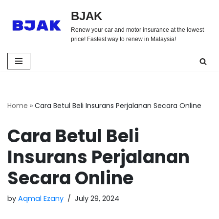
BJAK
Skip
Renew your car and motor insurance at the lowest
to
price! Fastest way to renew in Malaysia!
content
Home
»
Cara Betul Beli Insurans Perjalanan Secara Online
Cara Betul Beli
Insurans Perjalanan
Secara Online
by
Aqmal Ezany
July 29, 2024