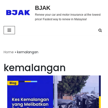
BJAK
Skip
Renew your car and motor insurance at the lowest
to
price! Fastest way to renew in Malaysia!
content
Home
»
kemalangan
kemalangan