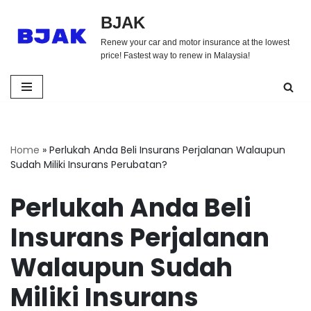
BJAK
Skip
Renew your car and motor insurance at the lowest
to
price! Fastest way to renew in Malaysia!
content
Home
»
Perlukah Anda Beli Insurans Perjalanan Walaupun
Sudah Miliki Insurans Perubatan?
Perlukah Anda Beli
Insurans Perjalanan
Walaupun Sudah
Miliki Insurans