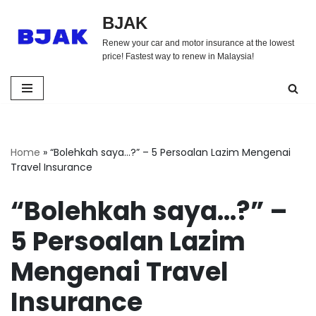
BJAK
Skip
Renew your car and motor insurance at the lowest
to
price! Fastest way to renew in Malaysia!
content
Home
»
“Bolehkah saya…?” – 5 Persoalan Lazim Mengenai
Travel Insurance
“Bolehkah saya…?” –
5 Persoalan Lazim
Mengenai Travel
Insurance