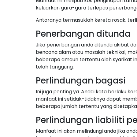
Manfaat ini meliputi kos penginapan tam
keluarkan gara-gara terlepas penerbangan
Antaranya termasuklah kereta rosak, terl
Penerbangan ditunda
Jika penerbangan anda ditunda akibat dar
bencana alam atau masalah teknikal, ma
beberapa amaun tertentu oleh syarikat 
telah tanggung.
Perlindungan bagasi
Ini juga penting ya. Andai kata berlaku ke
manfaat ini setidak-tidaknya dapat me
beberapa jumlah tertentu yang ditetapkan
Perlindungan liabiliti p
Manfaat ini akan melindungi anda jika a