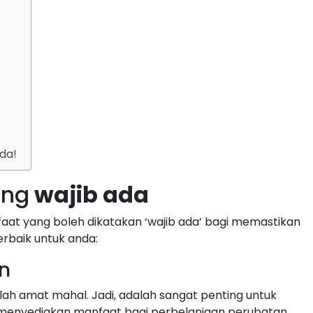
nda!
ang
wajib ada
at yang boleh dikatakan ‘wajib ada’ bagi memastikan
terbaik untuk anda:
n
alah amat mahal. Jadi, adalah sangat penting untuk
 menyediakan manfaat bagi perbelanjaan perubatan