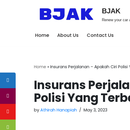
BJAK
Skip
Renew your car a
to
content
Home
About Us
Contact Us
Home
»
Insurans Perjalanan – Apakah Ciri Polisi
Insurans Perjal
Polisi Yang Terb
by
Athirah Hanapiah
May 3, 2023