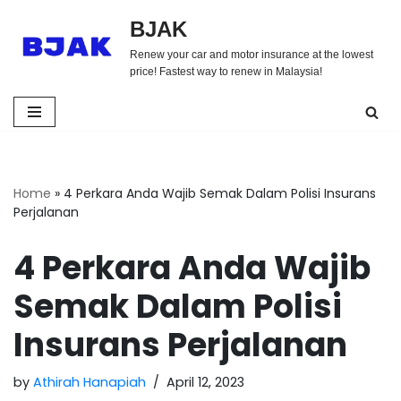
BJAK
Skip
Renew your car and motor insurance at the lowest
to
price! Fastest way to renew in Malaysia!
content
Home
»
4 Perkara Anda Wajib Semak Dalam Polisi Insurans
Perjalanan
4 Perkara Anda Wajib
Semak Dalam Polisi
Insurans Perjalanan
by
Athirah Hanapiah
April 12, 2023