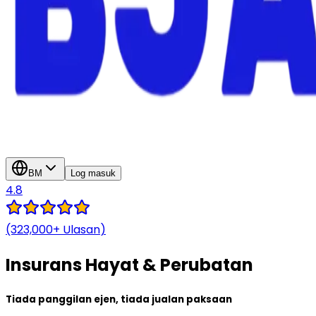
BM
Log masuk
4.8
(323,000+
Ulasan
)
Insurans
Hayat & Perubatan
Tiada panggilan ejen, tiada jualan paksaan