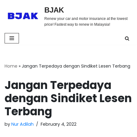
BJAK
Skip
Renew your car and motor insurance at the lowest
to
price! Fastest way to renew in Malaysia!
content
Home
»
Jangan Terpedaya dengan Sindiket Lesen Terbang
Jangan Terpedaya
dengan Sindiket Lesen
Terbang
by
Nur Adilah
February 4, 2022