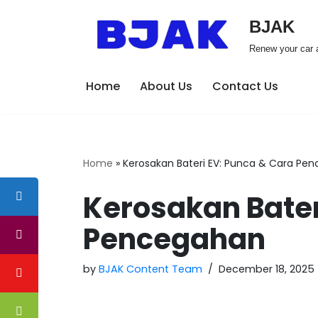
BJAK
Skip
Renew your car a
to
content
Home
About Us
Contact Us
Home
»
Kerosakan Bateri EV: Punca & Cara Pe
Kerosakan Bater
Pencegahan
by
BJAK Content Team
December 18, 2025