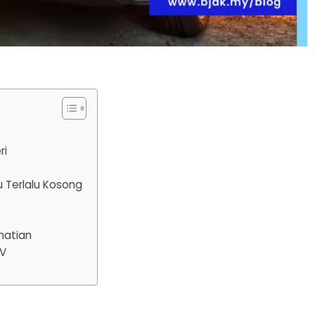
ri
u Terlalu Kosong
hatian
EV