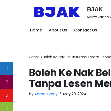
BJAK
Skip
Renew your car a
to
content
Home
About Us
Contact Us
Home
»
Boleh Ke Nak Beli Insurans Kereta Ta
Boleh Ke Nak Bel
Tanpa Lesen M
by
Aqmal Ezany
May 29, 2024