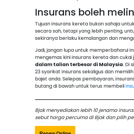
Insurans boleh meli
Tujuan insurans kereta bukan sahaja untu
secara sah, tetapi yang lebih penting, u
sekiranya berlaku kemalangan dan men
Jadi, jangan lupa untuk memperbaharui i
mengemas kini insurans kereta dan cukai j
dalam talian terbesar di Malaysia
. Di
23 syarikat insurans sekaligus dan memili
bajet anda. Selepas pembayaran, insurans
butang di bawah untuk terus membeli
ins
Bjak menyediakan lebih 10 jenama insur
sebut harga percuma di Bjak dan pilih pela
Renew Online