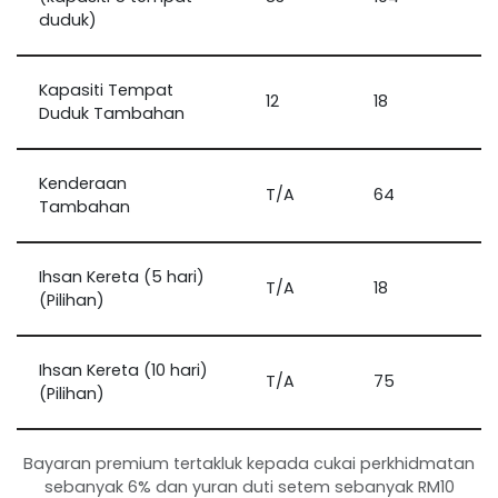
duduk)
Kapasiti Tempat
12
18
Duduk Tambahan
Kenderaan
T/A
64
Tambahan
Ihsan Kereta (5 hari)
T/A
18
(Pilihan)
Ihsan Kereta (10 hari)
T/A
75
(Pilihan)
Bayaran premium tertakluk kepada cukai perkhidmatan
sebanyak 6% dan yuran duti setem sebanyak RM10