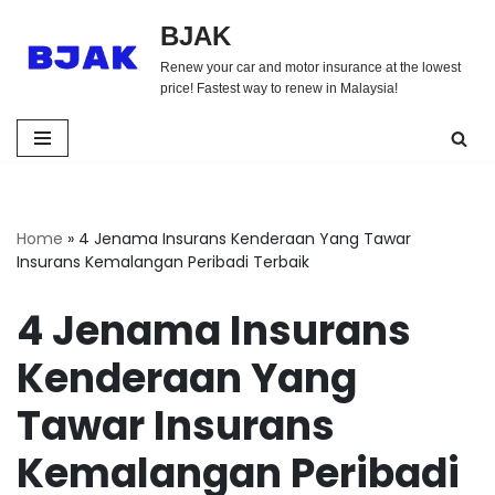
BJAK
Skip
Renew your car and motor insurance at the lowest
to
price! Fastest way to renew in Malaysia!
content
Home
»
4 Jenama Insurans Kenderaan Yang Tawar
Insurans Kemalangan Peribadi Terbaik
4 Jenama Insurans
Kenderaan Yang
Tawar Insurans
Kemalangan Peribadi