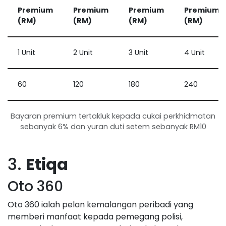
Premium
Premium
Premium
Premium
(RM)
(RM)
(RM)
(RM)
1 Unit
2 Unit
3 Unit
4 Unit
60
120
180
240
Bayaran premium tertakluk kepada cukai perkhidmatan
sebanyak 6% dan yuran duti setem sebanyak RM10
3.
Etiqa
Oto 360
Oto 360 ialah pelan kemalangan peribadi yang
memberi manfaat kepada pemegang polisi,