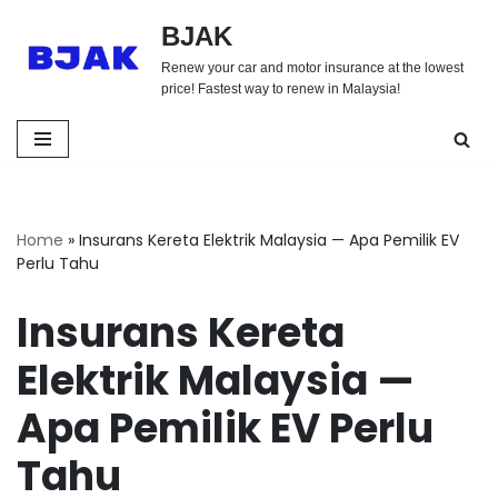
BJAK
Skip
Renew your car and motor insurance at the lowest
to
price! Fastest way to renew in Malaysia!
content
Home
»
Insurans Kereta Elektrik Malaysia — Apa Pemilik EV
Perlu Tahu
Insurans Kereta
Elektrik Malaysia —
Apa Pemilik EV Perlu
Tahu