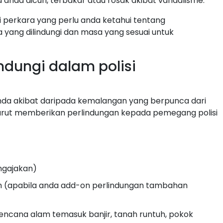
 anda dicuri, terbakar atau rosak akibat vandalisme.
i perkara yang perlu anda ketahui tentang
 yang dilindungi dan masa yang sesuai untuk
ndungi dalam polisi
nda akibat daripada kemalangan yang berpunca dari
f turut memberikan perlindungan kepada pemegang polisi
ngajakan)
m (apabila anda add-on perlindungan tambahan
encana alam temasuk banjir, tanah runtuh, pokok