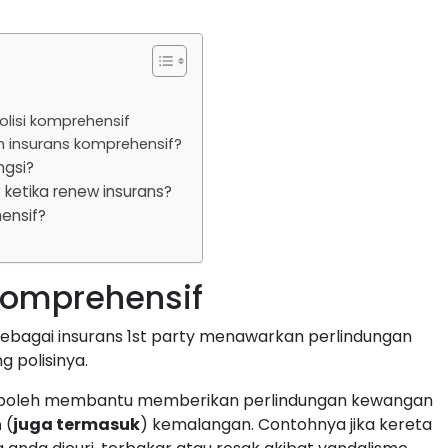
olisi komprehensif
n insurans komprehensif?
ngsi?
y ketika renew insurans?
ensif?
komprehensif
 sebagai insurans 1st party menawarkan perlindungan
 polisinya.
ng boleh membantu memberikan perlindungan kewangan
n
(
juga termasuk
) kemalangan. Contohnya jika kereta