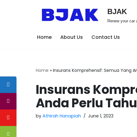
BJAK
Skip
Renew your car a
to
content
Home
About Us
Contact Us
Home
»
Insurans Komprehensif: Semua Yang A
Insurans Kompr
Anda Perlu Tahu
by
Athirah Hanapiah
June 1, 2023