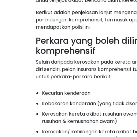
anda terjejas akibat bencana alam, kereta
Berikut adalah penjelasan lanjut mengena
perlindungan komprehensif, termasuk apa
mendapatkan polisi ini.
Perkara yang boleh dili
komprehensif
Selain daripada kerosakan pada kereta a
diri sendiri, pelan insurans komprehensi
untuk perkara-perkara berikut:
Kecurian kenderaan
Kebakaran kenderaan (yang tidak dise
Kerosakan kereta akibat rusuhan awa
rusuhan & kemusnahan awam)
Kerosakan/ kehilangan kereta akibat b