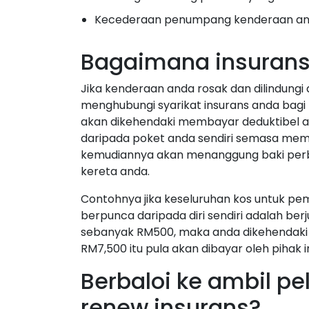
Kecederaan penumpang kenderaan a
Bagaimana insurans
Jika kenderaan anda rosak dan dilindungi 
menghubungi syarikat insurans anda bagi 
akan dikehendaki membayar deduktibel
a
daripada poket anda sendiri semasa memf
kemudiannya akan menanggung baki perbe
kereta anda.
Contohnya jika keseluruhan kos untuk p
berpunca daripada diri sendiri adalah be
sebanyak RM500, maka anda dikehendaki 
RM7,500 itu pula akan dibayar oleh pihak 
Berbaloi ke ambil pel
renew insurans?