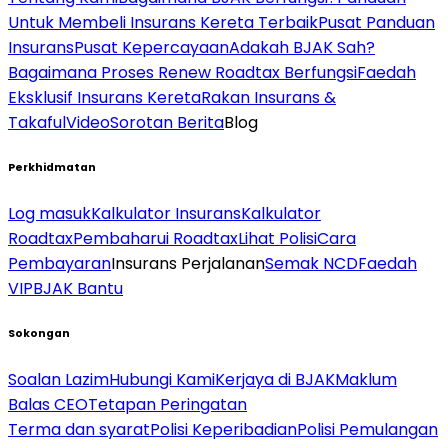
Untuk Membeli Insurans Kereta Terbaik
Pusat Panduan
Insurans
Pusat Kepercayaan
Adakah BJAK Sah?
Bagaimana Proses Renew Roadtax Berfungsi
Faedah
Eksklusif Insurans Kereta
Rakan Insurans &
Takaful
Video
Sorotan Berita
Blog
Perkhidmatan
Log masuk
Kalkulator Insurans
Kalkulator
Roadtax
Pembaharui Roadtax
Lihat Polisi
Cara
Pembayaran
Insurans Perjalanan
Semak NCD
Faedah
VIP
BJAK Bantu
Sokongan
Soalan Lazim
Hubungi Kami
Kerjaya di BJAK
Maklum
Balas CEO
Tetapan Peringatan
Terma dan syarat
Polisi Keperibadian
Polisi Pemulangan