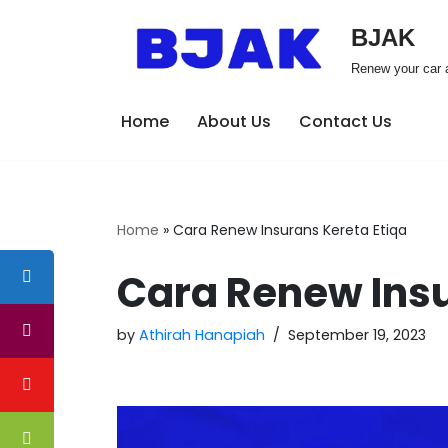
BJAK
Skip
Renew your car a
to
content
Home
About Us
Contact Us
Home
»
Cara Renew Insurans Kereta Etiqa
Cara Renew Insu
by
Athirah Hanapiah
September 19, 2023