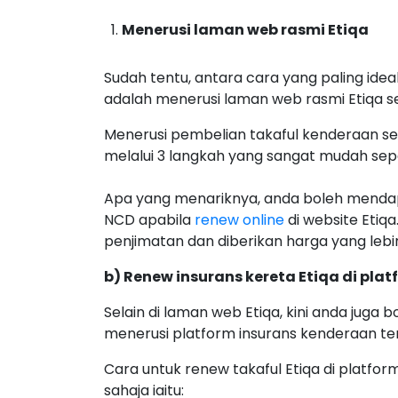
Menerusi laman web rasmi Etiqa
Sudah tentu, antara cara yang paling ide
adalah menerusi laman web rasmi Etiqa se
Menerusi pembelian takaful kenderaan sec
melalui 3 langkah yang sangat mudah sepe
Apa yang menariknya, anda boleh menda
NCD apabila
renew online
di website Etiq
penjimatan dan diberikan harga yang lebi
b) Renew insurans kereta Etiqa di plat
Selain di laman web Etiqa, kini anda juga 
menerusi platform insurans kenderaan terbe
Cara untuk renew takaful Etiqa di platfo
sahaja iaitu: