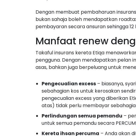
Dengan membuat pembaharuan insurans k
bukan sahaja boleh mendapatkan roadtax
pembayaran secara ansuran sehingga 12 
Manfaat renew denga
Takaful insurans kereta Etiqa menawark
pengguna. Dengan mendapatkan pelan ini
asas, bahkan juga berpeluang untuk mene
Pengecualian excess
– biasanya, sya
sebahagian kos untuk kerosakan sendir
pengecualian excess yang diberikan Eti
atas) tidak perlu membayar sebahagian
Perlindungan semua pemandu
– pem
untuk semua pemandu secara PERCUMA
Kereta ihsan percuma
– Anda akan di