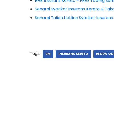
RHB Insurans Kereta – FREE Towing Se
Senarai Syarikat Insurans Kereta & Taka
Senarai Talian Hotline Syarikat Insuran
Tags:
BM
INSURANS KERETA
RENEW ON