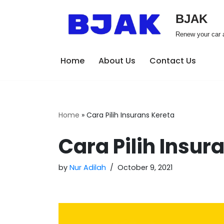
BJAK
Skip
Renew your car a
to
content
Home
About Us
Contact Us
Home
»
Cara Pilih Insurans Kereta
Cara Pilih Insur
by
Nur Adilah
October 9, 2021