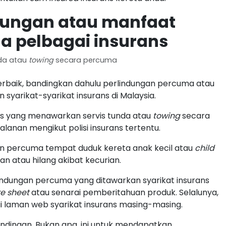
dungan atau manfaat
a pelbagai insurans
nda atau
towing
secara percuma
rbaik, bandingkan dahulu perlindungan percuma atau
syarikat-syarikat insurans di Malaysia.
ans yang menawarkan servis tunda atau
towing
secara
lanan mengikut polisi insurans tertentu.
ian percuma tempat duduk kereta anak kecil atau
child
n atau hilang akibat kecurian.
indungan percuma yang ditawarkan syarikat insurans
re sheet
atau senarai pemberitahuan produk. Selalunya,
i laman web syarikat insurans masing-masing.
ndingan. Bukan apa, ini untuk mendapatkan