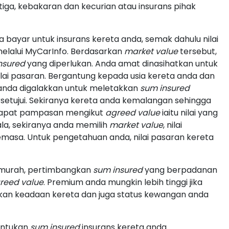
iga, kebakaran dan kecurian atau insurans pihak
bayar untuk insurans kereta anda, semak dahulu nilai
elalui MyCarInfo. Berdasarkan
market value
tersebut,
nsured
yang diperlukan. Anda amat dinasihatkan untuk
lai pasaran. Bergantung kepada usia kereta anda dan
anda digalakkan untuk meletakkan
sum insured
ersetujui. Sekiranya kereta anda kemalangan sehingga
dapat pampasan mengikut
agreed value
iaitu nilai yang
la, sekiranya anda memilih
market value
, nilai
masa. Untuk pengetahuan anda, nilai pasaran kereta
murah, pertimbangkan
sum insured
yang berpadanan
reed value
. Premium anda mungkin lebih tinggi jika
gkan keadaan kereta dan juga status kewangan anda
entukan
sum insured
insurans kereta anda.