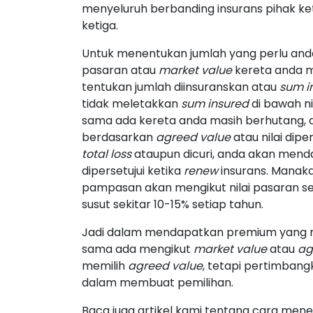
menyeluruh berbanding insurans pihak ket
ketiga.
Untuk menentukan jumlah yang perlu anda 
pasaran atau
market value
kereta anda m
tentukan jumlah diinsuranskan atau
sum i
tidak meletakkan
sum insured
di bawah ni
sama ada kereta anda masih berhutang, 
berdasarkan
agreed value
atau nilai dip
total loss
ataupun dicuri, anda akan men
dipersetujui ketika
renew
insurans. Manaka
pampasan akan mengikut nilai pasaran se
susut sekitar 10-15% setiap tahun.
Jadi dalam mendapatkan premium yang 
sama ada mengikut
market value
atau
ag
memilih
agreed value
, tetapi pertimban
dalam membuat pemilihan.
Baca juga artikel kami tentang cara men