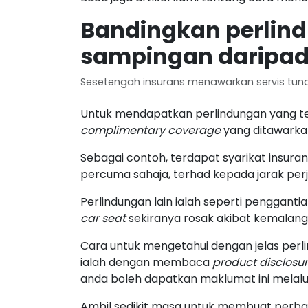
Bandingkan perlin
sampingan daripad
Sesetengah insurans menawarkan servis tu
Untuk mendapatkan perlindungan yang te
complimentary coverage
yang ditawarkan 
Sebagai contoh, terdapat syarikat insur
percuma sahaja, terhad kepada jarak perja
Perlindungan lain ialah seperti penggant
car seat
sekiranya rosak akibat kemalanga
Cara untuk mengetahui dengan jelas perl
ialah dengan membaca
product disclosu
anda boleh dapatkan maklumat ini melalu
Ambil sedikit masa untuk membuat perba