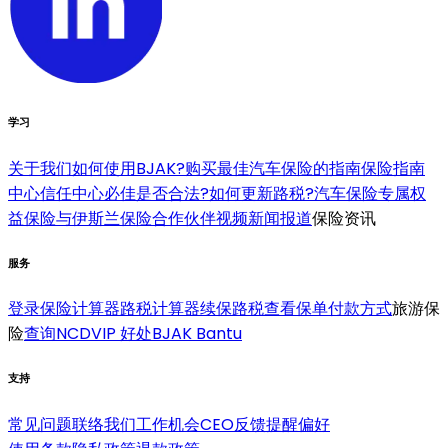
学习
关于我们
如何使用BJAK?
购买最佳汽车保险的指南
保险指南
中心
信任中心
必佳是否合法?
如何更新路税?
汽车保险专属权
益
保险与伊斯兰保险合作伙伴
视频
新闻报道
保险资讯
服务
登录
保险计算器
路税计算器
续保路税
查看保单
付款方式
旅游保
险
查询NCD
VIP 好处
BJAK Bantu
支持
常见问题
联络我们
工作机会
CEO反馈
提醒偏好